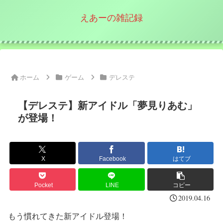
えあーの雑記録
ホーム
ゲーム
デレステ
【デレステ】新アイドル「夢見りあむ」
が登場！
X
Facebook
はてブ
Pocket
LINE
コピー
2019.04.16
もう慣れてきた新アイドル登場！