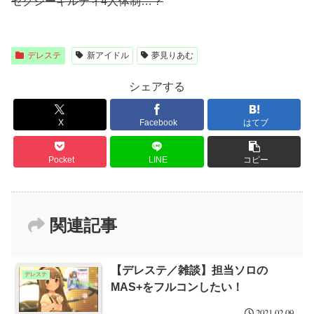
セクシーギルティ4人体制…？
デレステ
新アイドル
夢見りあむ
シェアする
X
Facebook
はてブ
Pocket
LINE
コピー
関連記事
【デレステ／雑談】担当ソロの
デレステ
MAS+をフルコンしたい！
2021.02.09