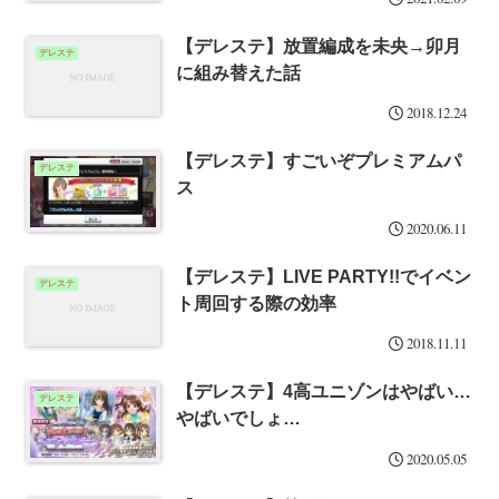
【デレステ】放置編成を未央→卯月
デレステ
に組み替えた話
2018.12.24
【デレステ】すごいぞプレミアムパ
デレステ
ス
2020.06.11
【デレステ】LIVE PARTY!!でイベン
デレステ
ト周回する際の効率
2018.11.11
【デレステ】4高ユニゾンはやばい…
デレステ
やばいでしょ…
2020.05.05