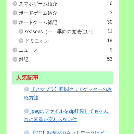
6
スマホゲーム紹介
3
ボードゲーム紹介
30
ボードゲーム雑記
11
seasons（十二季節の魔法使い）
19
ドミニオン
9
ニュース
53
雑記
人気記事
【スマブラ】難関クリアゲッターの攻
略方法
jpegのファイルをzip圧縮してもそん
なに容量が変わらない件
【PC】我が家のネットワークはどこ