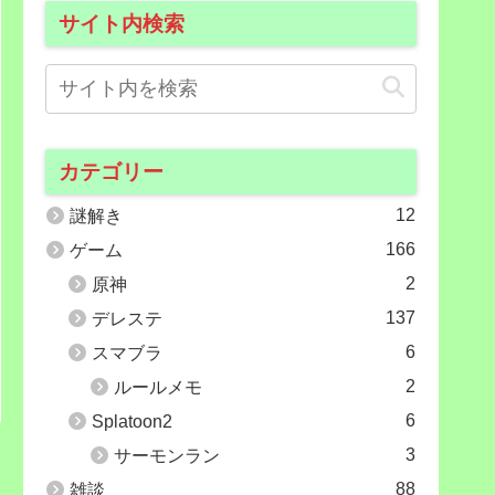
サイト内検索
カテゴリー
12
謎解き
166
ゲーム
2
原神
137
デレステ
6
スマブラ
2
ルールメモ
6
Splatoon2
3
サーモンラン
88
雑談