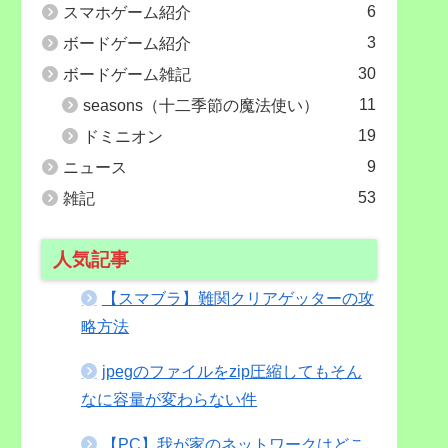
6
スマホゲーム紹介
3
ボードゲーム紹介
30
ボードゲーム雑記
11
seasons（十二季節の魔法使い）
19
ドミニオン
9
ニュース
53
雑記
人気記事
【スマブラ】難関クリアゲッターの攻
略方法
jpegのファイルをzip圧縮してもそん
なに容量が変わらない件
【PC】我が家のネットワークはどこ