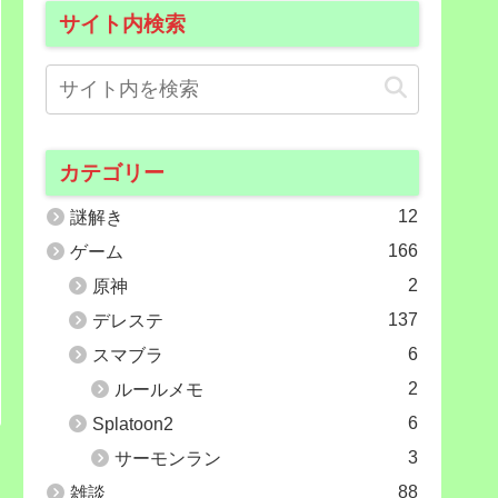
サイト内検索
カテゴリー
12
謎解き
166
ゲーム
2
原神
137
デレステ
6
スマブラ
2
ルールメモ
6
Splatoon2
3
サーモンラン
88
雑談