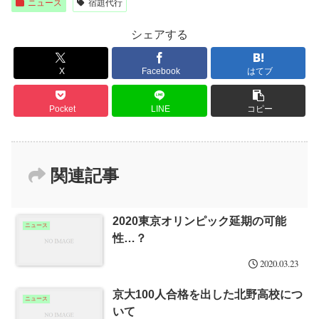
ニュース
宿題代行
シェアする
X
Facebook
はてブ
Pocket
LINE
コピー
関連記事
2020東京オリンピック延期の可能
ニュース
性…？
2020.03.23
京大100人合格を出した北野高校につ
ニュース
いて