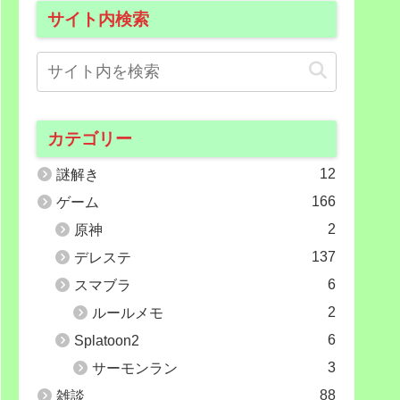
サイト内検索
カテゴリー
12
謎解き
166
ゲーム
2
原神
137
デレステ
6
スマブラ
2
ルールメモ
6
Splatoon2
3
サーモンラン
88
雑談