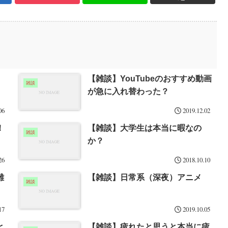
【雑談】YouTubeのおすすめ動画
雑談
が急に入れ替わった？
06
2019.12.02
！
【雑談】大学生は本当に暇なの
雑談
か？
26
2018.10.10
難
【雑談】日常系（深夜）アニメ
雑談
17
2019.10.05
と
【雑談】疲れたと思うと本当に疲