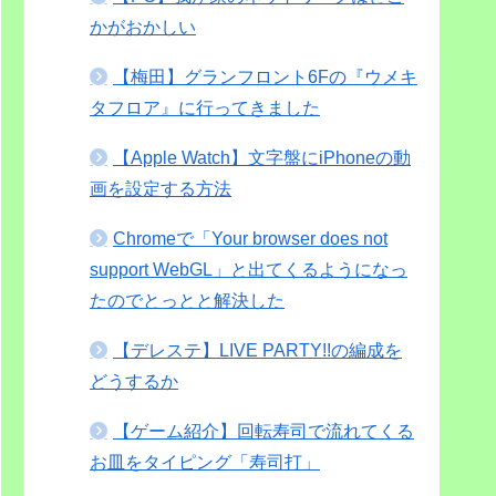
かがおかしい
【梅田】グランフロント6Fの『ウメキ
タフロア』に行ってきました
【Apple Watch】文字盤にiPhoneの動
画を設定する方法
Chromeで「Your browser does not
support WebGL」と出てくるようになっ
たのでとっとと解決した
【デレステ】LIVE PARTY!!の編成を
どうするか
【ゲーム紹介】回転寿司で流れてくる
お皿をタイピング「寿司打」