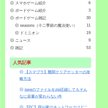
6
スマホゲーム紹介
3
ボードゲーム紹介
30
ボードゲーム雑記
11
seasons（十二季節の魔法使い）
19
ドミニオン
9
ニュース
53
雑記
人気記事
【スマブラ】難関クリアゲッターの攻
略方法
jpegのファイルをzip圧縮してもそん
なに容量が変わらない件
【PC】我が家のネットワークはどこ