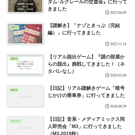
ダム･ルクレールの交霊会』に行って
きました
2023.04.05
【謎解き】「ナゾときっぷ（完結
謎解き
編）」に行ってきました
2022.11.14
【リアル脱出ゲーム】『謎の部屋か
謎解き
らの脱出』挑戦してきました！（ネ
タバレなし）
2024.01.04
【日記】リアル謎解きゲーム「暗号
謎解き
じかけの乗車券」に行ってきました
2018.09.29
【日記】音系・メディアミックス同
イベント
人即売会「M3」に行ってきました
（M3-2019秋）