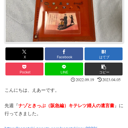
X
Facebook
はてブ
Pocket
LINE
コピー
2022.09.19
2023.04.05
こんにちは、えあーです。
先週『
ナゾときっぷ（阪急編）キテレツ婦人の遺言書
』に
行ってきました。