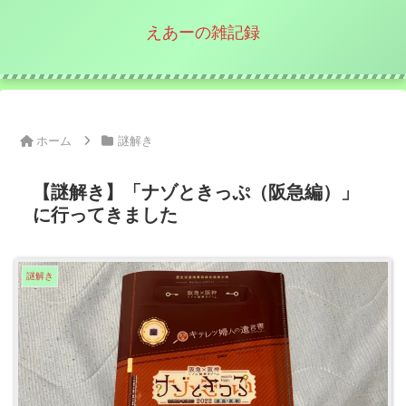
えあーの雑記録
ホーム
謎解き
【謎解き】「ナゾときっぷ（阪急編）」
に行ってきました
謎解き